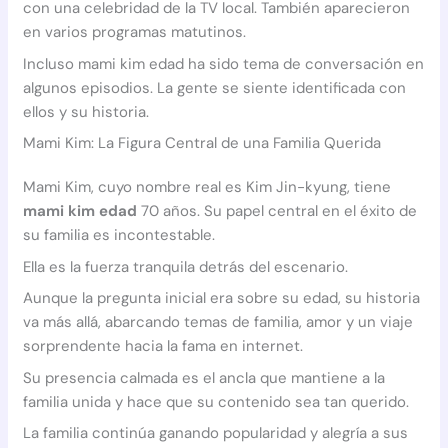
con una celebridad de la TV local. También aparecieron
en varios programas matutinos.
Incluso mami kim edad ha sido tema de conversación en
algunos episodios. La gente se siente identificada con
ellos y su historia.
Mami Kim: La Figura Central de una Familia Querida
Mami Kim, cuyo nombre real es Kim Jin-kyung, tiene
mami kim edad
70 años. Su papel central en el éxito de
su familia es incontestable.
Ella es la fuerza tranquila detrás del escenario.
Aunque la pregunta inicial era sobre su edad, su historia
va más allá, abarcando temas de familia, amor y un viaje
sorprendente hacia la fama en internet.
Su presencia calmada es el ancla que mantiene a la
familia unida y hace que su contenido sea tan querido.
La familia continúa ganando popularidad y alegría a sus