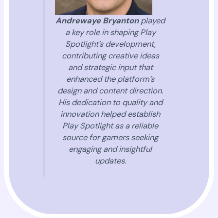
Andrewaye Bryanton
played
a key role in shaping Play
Spotlight’s development,
contributing creative ideas
and strategic input that
enhanced the platform’s
design and content direction.
His dedication to quality and
innovation helped establish
Play Spotlight as a reliable
source for gamers seeking
engaging and insightful
updates.