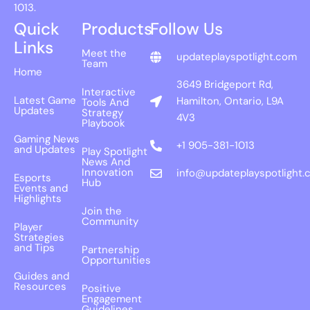
1013.
Quick
Products
Follow Us
Links
Meet the
updateplayspotlight.com
Team
Home
3649 Bridgeport Rd,
Interactive
Latest Game
Hamilton, Ontario, L9A
Tools And
Updates
Strategy
4V3
Playbook
Gaming News
+1 905-381-1013
and Updates
Play Spotlight
News And
Innovation
info@updateplayspotlight.
Esports
Hub
Events and
Highlights
Join the
Community
Player
Strategies
and Tips
Partnership
Opportunities
Guides and
Resources
Positive
Engagement
Guidelines