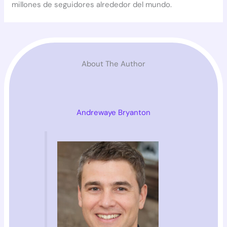
millones de seguidores alrededor del mundo.
About The Author
Andrewaye Bryanton