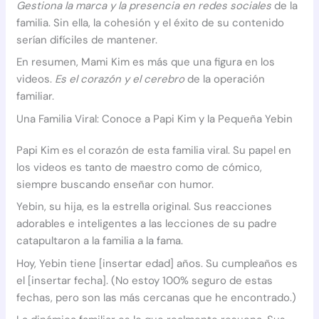
Gestiona la marca y la presencia en redes sociales
de la
familia. Sin ella, la cohesión y el éxito de su contenido
serían difíciles de mantener.
En resumen, Mami Kim es más que una figura en los
videos.
Es el corazón y el cerebro
de la operación
familiar.
Una Familia Viral: Conoce a Papi Kim y la Pequeña Yebin
Papi Kim es el corazón de esta familia viral. Su papel en
los videos es tanto de maestro como de cómico,
siempre buscando enseñar con humor.
Yebin, su hija, es la estrella original. Sus reacciones
adorables e inteligentes a las lecciones de su padre
catapultaron a la familia a la fama.
Hoy, Yebin tiene [insertar edad] años. Su cumpleaños es
el [insertar fecha]. (No estoy 100% seguro de estas
fechas, pero son las más cercanas que he encontrado.)